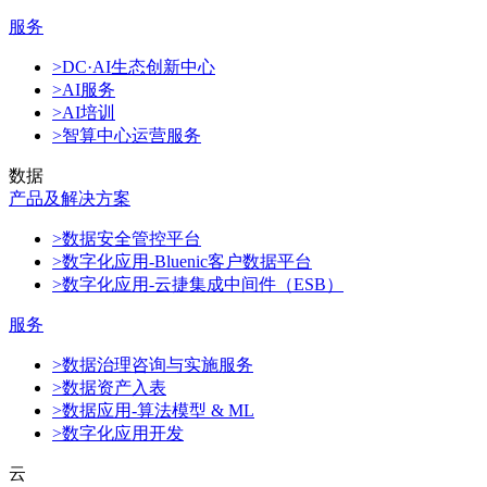
服务
>DC·AI生态创新中心
>AI服务
>AI培训
>智算中心运营服务
数据
产品及解决方案
>数据安全管控平台
>数字化应用-Bluenic客户数据平台
>数字化应用-云捷集成中间件（ESB）
服务
>数据治理咨询与实施服务
>数据资产入表
>数据应用-算法模型 & ML
>数字化应用开发
云