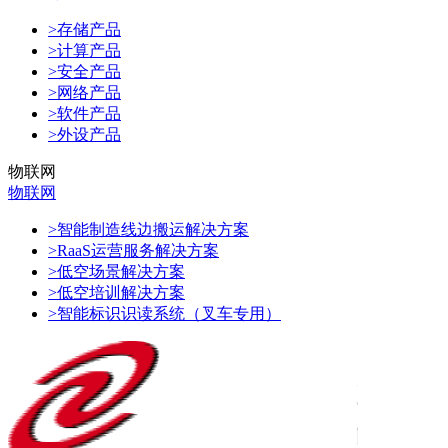
>存储产品
>计算产品
>安全产品
>网络产品
>软件产品
>外设产品
物联网
物联网
>智能制造线边搬运解决方案
>RaaS运营服务解决方案
>低空场景解决方案
>低空培训解决方案
>智能标识识读系统（叉车专用）